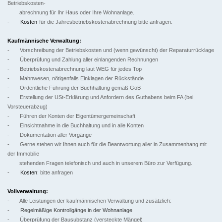
Betriebskosten-
abrechnung für Ihr Haus oder Ihre Wohnanlage.
-
Kosten
für die Jahresbetriebskostenabrechnung bitte anfragen.
Kaufmännische Verwaltung:
- Vorschreibung der Betriebskosten und (wenn gewünscht) der Reparaturrücklage
- Überprüfung und Zahlung aller einlangenden Rechnungen
- Betriebskostenabrechnung laut WEG für jedes Top
- Mahnwesen, nötigenfalls Einklagen der Rückstände
- Ordentliche Führung der Buchhaltung gemäß GoB
- Erstellung der USt-Erklärung und Anfordern des Guthabens beim FA (bei
Vorsteuerabzug)
- Führen der Konten der Eigentümergemeinschaft
- Einsichtnahme in die Buchhaltung und in alle Konten
- Dokumentation aller Vorgänge
- Gerne stehen wir Ihnen auch für die Beantwortung aller in Zusammenhang mit
der Immobilie
stehenden Fragen telefonisch und auch in unserem Büro zur Verfügung.
-
Kosten
: bitte anfragen
Vollverwaltung:
- Alle Leistungen der kaufmännischen Verwaltung und zusätzlich:
-
Regelmäßige Kontrollgänge in der Wohnanlage
- Überprüfung der Bausubstanz (versteckte Mängel)