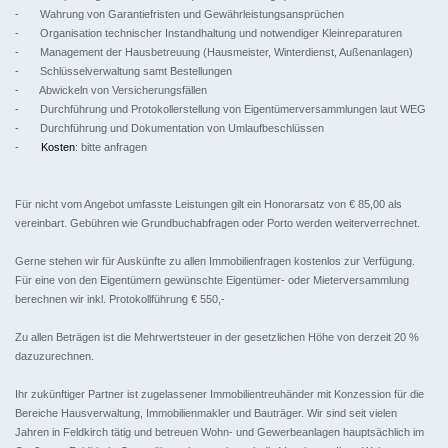
- Wahrung von Garantiefristen und Gewährleistungsansprüchen
- Organisation technischer Instandhaltung und notwendiger Kleinreparaturen
- Management der Hausbetreuung (Hausmeister, Winterdienst, Außenanlagen)
- Schlüsselverwaltung samt Bestellungen
- Abwickeln von Versicherungsfällen
- Durchführung und Protokollerstellung von Eigentümerversammlungen laut WEG
- Durchführung und Dokumentation von Umlaufbeschlüssen
-
Kosten
: bitte anfragen
Für nicht vom Angebot umfasste Leistungen gilt ein Honorarsatz von € 85,00 als
vereinbart. Gebühren wie Grundbuchabfragen oder Porto werden weiterverrechnet.
Gerne stehen wir für Auskünfte zu allen Immobilienfragen kostenlos zur Verfügung.
Für eine von den Eigentümern gewünschte Eigentümer- oder Mieterversammlung
berechnen wir inkl. Protokollführung € 550,-
Zu allen Beträgen ist die Mehrwertsteuer in der gesetzlichen Höhe von derzeit 20 %
dazuzurechnen.
Ihr zukünftiger Partner ist zugelassener Immobilientreuhänder mit Konzession für die
Bereiche Hausverwaltung, Immobilienmakler und Bauträger. Wir sind seit vielen
Jahren in Feldkirch tätig und betreuen Wohn- und Gewerbeanlagen hauptsächlich im